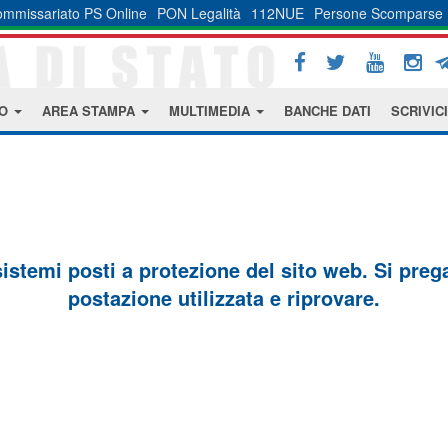
mmissariato PS Online
PON Legalità
112NUE
Persone Scomparse
MO
AREA STAMPA
MULTIMEDIA
BANCHE DATI
SCRIVICI
sistemi posti a protezione del sito web. Si prega 
postazione utilizzata e riprovare.