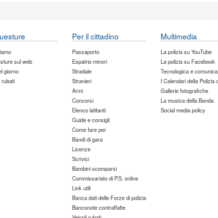
uesture
Per il cittadino
Multimedia
siamo
Passaporto
La polizia su YouTube
sture sul web
Espatrio minori
La polizia su Facebook
del giorno
Stradale
Tecnologica e comunica
 rubati
Stranieri
I Calendari della Polizia 
Armi
Gallerie fotografiche
Concorsi
La musica della Banda
Elenco latitanti
Social media policy
Guide e consigli
Come fare per
Bandi di gara
Licenze
Scrivici
Bambini scomparsi
Commissariato di P.S. online
Link utili
Banca dati delle Forze di polizia
Banconote contraffatte
Veicoli rubati