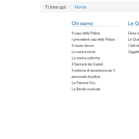
Ti trovi qui:
Home
Chi siamo
Le Q
Il capo della Polizia
Dove 
I precedenti capi della Polizia
Le Que
Il nostro lavoro
I fatti 
La nostra storia
Oggetti
La nostra uniforme
Il Sacrario dei Caduti
Il sistema di assistenza per il
personale di polizia
Le Fiamme Oro
La Banda musicale